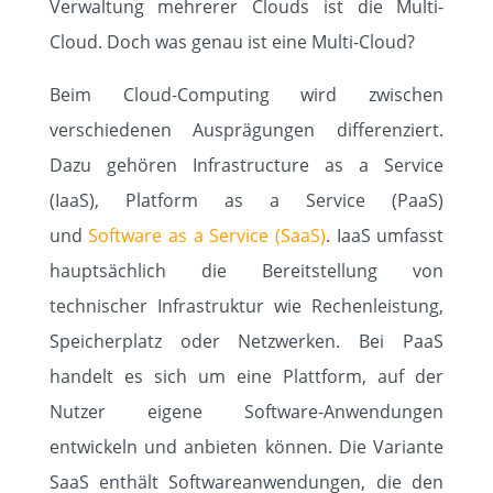
Verwaltung mehrerer Clouds ist die Multi-
SOLUTIONS
Cloud. Doch was genau ist eine Multi-Cloud?
ABOUT
Beim Cloud-Computing wird zwischen
verschiedenen Ausprägungen differenziert.
STANDORTE
Dazu gehören Infrastructure as a Service
(IaaS), Platform as a Service (PaaS)
KUNDEN
und
Software as a Service (SaaS)
. IaaS umfasst
EVENTS
hauptsächlich die Bereitstellung von
technischer Infrastruktur wie Rechenleistung,
KARRIERE
Speicherplatz oder Netzwerken. Bei PaaS
handelt es sich um eine Plattform, auf der
KNOWLEDGE
Nutzer eigene Software-Anwendungen
entwickeln und anbieten können. Die Variante
KONTAKT
SaaS enthält Softwareanwendungen, die den