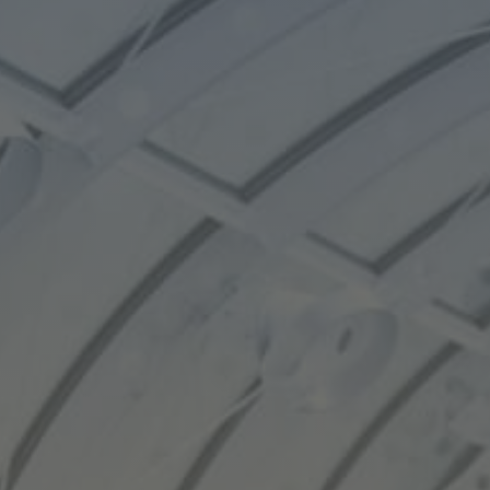
HOME
SOLUTIONS
ABOUT
STANDORTE
KUNDEN
EVENTS
KARRIERE
KNOWLEDGE