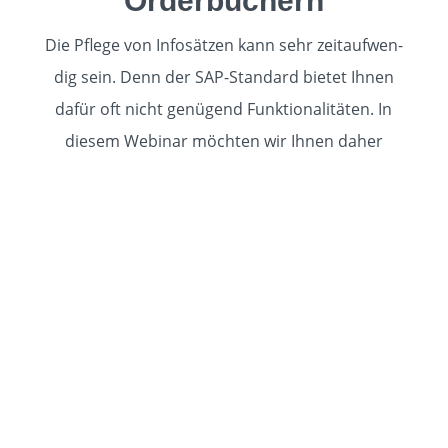
Orderbüchern
Die Pflege von Infosätzen kann sehr zeit­auf­wen­
dig sein. Denn der SAP-Standard bietet Ihnen
dafür oft nicht ge­nügend Funk­tio­na­li­täten. In
diesem Webinar möchten wir Ihnen daher
aufzeigen, wie Sie von unserem SAP AddOn
Ein­
kaufs­info­satz-Cockpit
dank einfachem Massen­
im­port und höherem Auto­mati­sie­rungs­grad
profitieren können.