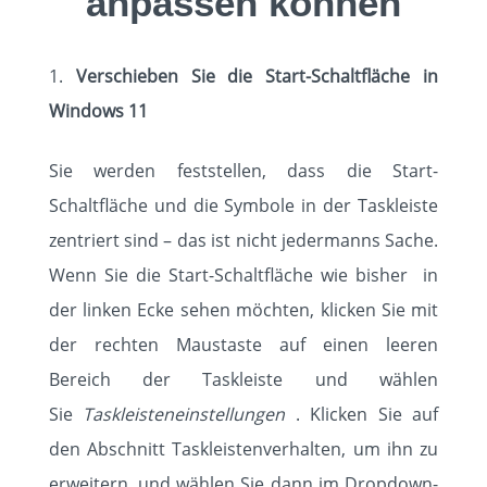
anpassen können
HOME
SOLUTIONS
Verschieben Sie die Start-Schaltfläche in
Windows 11
ABOUT
Sie werden feststellen, dass die Start-
STANDORTE
Schaltfläche und die Symbole in der Taskleiste
zentriert sind – das ist nicht jedermanns Sache.
KUNDEN
Wenn Sie die Start-Schaltfläche wie bisher in
der linken Ecke sehen möchten, klicken Sie mit
EVENTS
der rechten Maustaste auf einen leeren
Bereich der Taskleiste und wählen
KARRIERE
Sie
Taskleisteneinstellungen
. Klicken Sie auf
KNOWLEDGE
den Abschnitt Taskleistenverhalten, um ihn zu
erweitern, und wählen Sie dann im Dropdown-